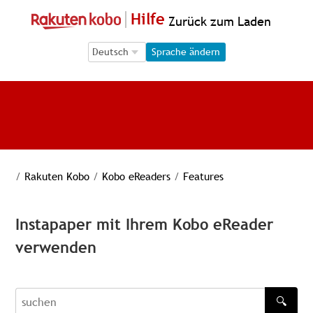
Hilfe
Zurück zum Laden
Language Selection
Language Selection
Sprache ändern
/
Rakuten Kobo
/
Kobo eReaders
/
Features
Instapaper mit Ihrem Kobo eReader
verwenden
🔍
recherche