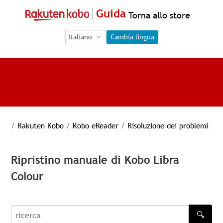
Guida
Torna allo store
Language Selection
Language Selection
Cambia lingua
/
Rakuten Kobo
/
Kobo eReader
/
Risoluzione dei problemi
Ripristino manuale di Kobo Libra
Colour
🔍
recherche