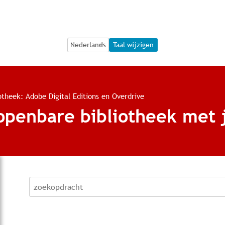
Language Selection
Language Selection
Taal wijzigen
iotheek: Adobe Digital Editions en Overdrive
openbare bibliotheek met 
zoekopdracht