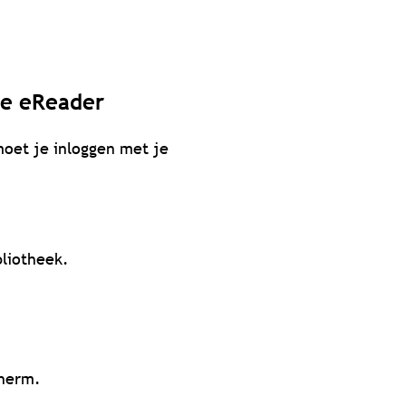
 je eReader
oet je inloggen met je
bliotheek.
cherm.