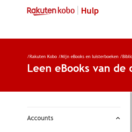
Hulp
/
Rakuten Kobo
/
Mijn eBooks en luisterboeken
/
Bibl
Leen eBooks van de 
Accounts