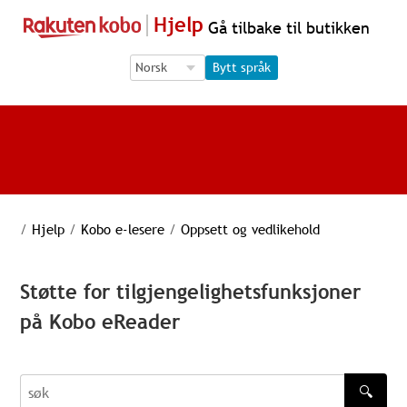
Hjelp
Gå tilbake til butikken
Language Selection
Language Selection
Bytt språk
/
Hjelp
/
Kobo e-lesere
/
Oppsett og vedlikehold
Støtte for tilgjengelighetsfunksjoner
på Kobo eReader
🔍
søk