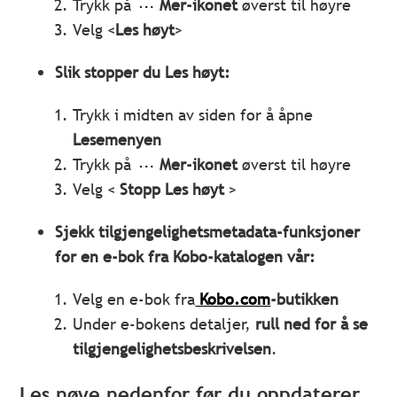
Trykk på
Mer-ikonet
øverst til høyre
Velg <
Les høyt
>
Slik stopper du Les høyt:
Trykk i midten av siden for å åpne
Lesemenyen
Trykk på
Mer-ikonet
øverst til høyre
Velg <
Stopp Les høyt
>
Sjekk tilgjengelighetsmetadata-funksjoner
for en e-bok fra Kobo-katalogen vår:
Velg en e-bok fra
Kobo.com
-butikken
Under e-bokens detaljer,
rull ned for å se
tilgjengelighetsbeskrivelsen
.
Les nøye nedenfor før du oppdaterer