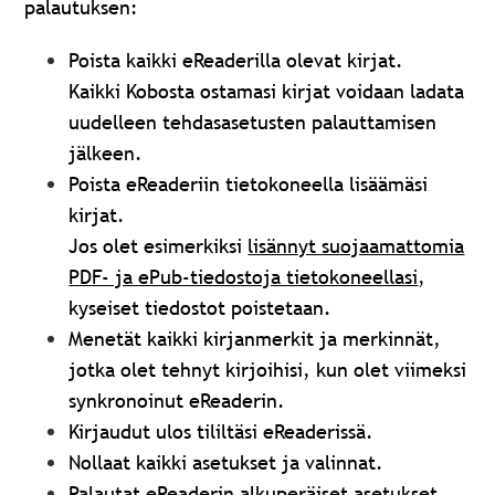
palautuksen:
Poista kaikki eReaderilla olevat kirjat.
Kaikki Kobosta ostamasi kirjat voidaan ladata
uudelleen tehdasasetusten palauttamisen
jälkeen.
Poista eReaderiin tietokoneella lisäämäsi
kirjat.
Jos olet esimerkiksi
lisännyt suojaamattomia
PDF- ja ePub-tiedostoja tietokoneellasi
,
kyseiset tiedostot poistetaan.
Menetät kaikki kirjanmerkit ja merkinnät,
jotka olet tehnyt kirjoihisi, kun olet viimeksi
synkronoinut eReaderin.
Kirjaudut ulos tililtäsi eReaderissä.
Nollaat kaikki asetukset ja valinnat.
Palautat eReaderin alkuperäiset asetukset.