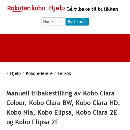
Hjelp
Gå tilbake til butikken
Language Selection
Language Selection
Bytt språk
/
Hjelp
/
Kobo e-lesere
/
Feilsøk
Manuell tilbakestilling av Kobo Clara
Colour, Kobo Clara BW, Kobo Clara HD,
Kobo Nia, Kobo Elipsa, Kobo Clara 2E
og Kobo Elipsa 2E