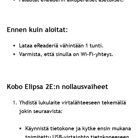
Ennen kuin aloitat:
Lataa eReaderiä vähintään 1 tunti.
Varmista, että sinulla on Wi-Fi-yhteys.
Kobo Elipsa 2E:n nollausvaiheet
Yhdistä lukulaite virtalähteeseen tekemällä
jokin seuraavista:
Käynnistä tietokone ja kytke ensin mukana
toimitettu USB-virtajohto tietokoneeseen