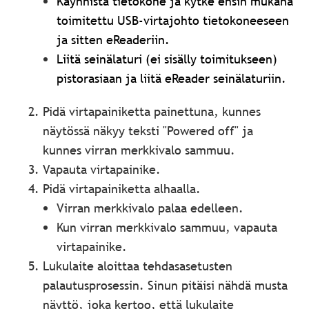
Käynnistä tietokone ja kytke ensin mukana
toimitettu USB-virtajohto tietokoneeseen
ja sitten eReaderiin.
Liitä seinälaturi (ei sisälly toimitukseen)
pistorasiaan ja liitä eReader seinälaturiin.
Pidä virtapainiketta painettuna, kunnes
näytössä näkyy teksti "Powered off" ja
kunnes virran merkkivalo sammuu.
Vapauta virtapainike.
Pidä virtapainiketta alhaalla.
Virran merkkivalo palaa edelleen.
Kun virran merkkivalo sammuu, vapauta
virtapainike.
Lukulaite aloittaa tehdasasetusten
palautusprosessin. Sinun pitäisi nähdä musta
näyttö, joka kertoo, että lukulaite