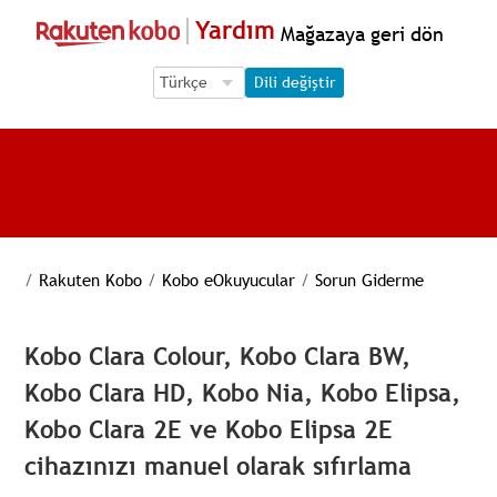
Yardım
Mağazaya geri dön
Language Selection
Language Selection
Dili değiştir
/
Rakuten Kobo
/
Kobo eOkuyucular
/
Sorun Giderme
Kobo Clara Colour, Kobo Clara BW,
Kobo Clara HD, Kobo Nia, Kobo Elipsa,
Kobo Clara 2E ve Kobo Elipsa 2E
cihazınızı manuel olarak sıfırlama