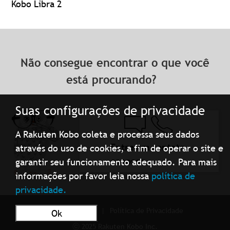
Kobo Libra 2
Não consegue encontrar o que você
está procurando?
Suas configurações de privacidade
A Rakuten Kobo coleta e processa seus dados
Entre em contato
através do uso de cookies, a fim de operar o site e
conosco
garantir seu funcionamento adequado. Para mais
informações por favor leia nossa
política de
privacidade.
Condições de uso
Política de Privacidade
Ok
ⓒ 2025 Rakuten Kobo Inc.