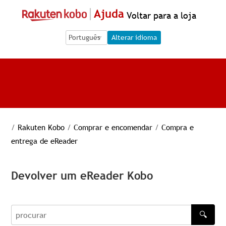
Ajuda
Voltar para a loja
Language Selection
Language Selection
Alterar idioma
/
Rakuten Kobo
/
Comprar e encomendar
/
Compra e
entrega de eReader
Devolver um eReader Kobo
🔍
procurar