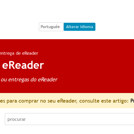
Language Selection
Language Selection
Alterar idioma
entrega de eReader
 eReader
ou entregas do eReader
es para comprar no seu eReader, consulte este artigo:
P
procurar