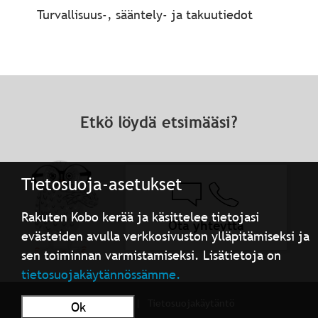
Turvallisuus-, sääntely- ja takuutiedot
Etkö löydä etsimääsi?
Tietosuoja-asetukset
Rakuten Kobo kerää ja käsittelee tietojasi
Ota yhteyttä
evästeiden avulla verkkosivuston ylläpitämiseksi ja
sen toiminnan varmistamiseksi. Lisätietoja on
tietosuojakäytännössämme.
Käyttöehdot
Tietosuojakäytäntö
Ok