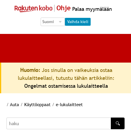
Ohje
Palaa myymälään
Language Selection
Language Selection
Vaihda kieli
Huomio:
Jos sinulla on vaikeuksia ostaa
lukulaitteellasi, tutustu tähän artikkeliin:
Ongelmat ostamisessa lukulaitteella
/
Auta
/
Käyttöoppaat
/
e-lukulaitteet
🔍
haku