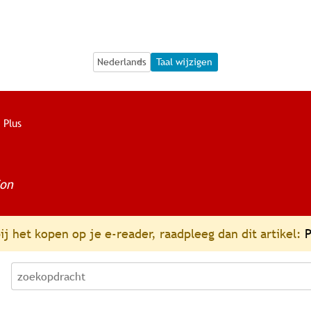
Language Selection
Language Selection
Taal wijzigen
 Plus
ion
j het kopen op je e-reader, raadpleeg dan dit artikel:
P
zoekopdracht