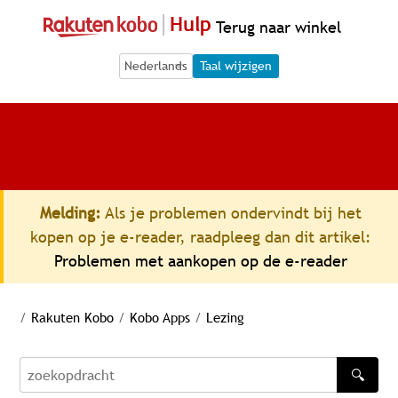
Hulp
Terug naar winkel
Language Selection
Language Selection
Taal wijzigen
Melding:
Als je problemen ondervindt bij het
kopen op je e-reader, raadpleeg dan dit artikel:
Problemen met aankopen op de e-reader
/
Rakuten Kobo
/
Kobo Apps
/
Lezing
🔍
zoekopdracht