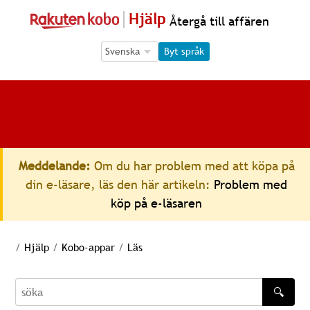
Hjälp
Återgå till affären
Language Selection
Language Selection
Byt språk
Meddelande:
Om du har problem med att köpa på
din e-läsare, läs den här artikeln:
Problem med
köp på e-läsaren
/
Hjälp
/
Kobo-appar
/
Läs
🔍
söka