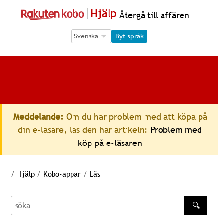
Hjälp
Återgå till affären
Language Selection
Language Selection
Byt språk
Meddelande:
Om du har problem med att köpa på
din e-läsare, läs den här artikeln:
Problem med
köp på e-läsaren
/
Hjälp
/
Kobo-appar
/
Läs
🔍
söka