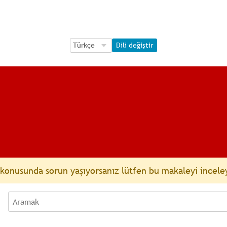
Language Selection
Language Selection
Dili değiştir
onusunda sorun yaşıyorsanız lütfen bu makaleyi incele
Aramak