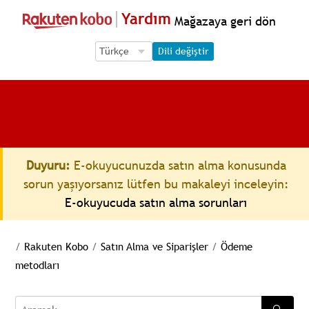
Yardım
Mağazaya geri dön
Language Selection
Language Selection
Dili değiştir
Duyuru:
E-okuyucunuzda satın alma konusunda
sorun yaşıyorsanız lütfen bu makaleyi inceleyin:
E-okuyucuda satın alma sorunları
/
Rakuten Kobo
/
Satın Alma ve Siparişler
/
Ödeme
metodları