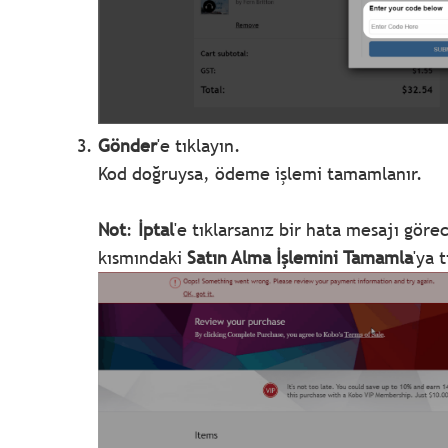
Gönder
'e tıklayın.
Kod doğruysa, ödeme işlemi tamamlanır.
Not
:
İptal
'e tıklarsanız bir hata mesajı göre
kısmındaki
Satın Alma İşlemini Tamamla
'ya 