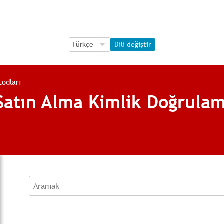
Language Selection
Language Selection
Dili değiştir
odları
atın Alma Kimlik Doğrulam
Aramak