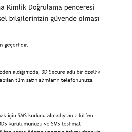
ma Kimlik Doğrulama penceresi
isel bilgilerinizin güvende olması
n geçerlidir.
izden aldığınızda, 3D Secure adlı bir özellik
yapılan tüm satın alımların telefonunuza
k için SMS kodunu almadıysanız lütfen
, 3DS kurulumunuzu ve SMS teslimat
ettikten sonra ödeme yapmayı tekrar deneyin.