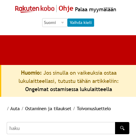
Ohje
Palaa myymälään
Language Selection
Language Selection
Vaihda kieli
Huomio:
Jos sinulla on vaikeuksia ostaa
lukulaitteellasi, tutustu tähän artikkeliin:
Ongelmat ostamisessa lukulaitteella
/
Auta
/
Ostaminen ja tilaukset
/
Toivomusluettelo
🔍
haku