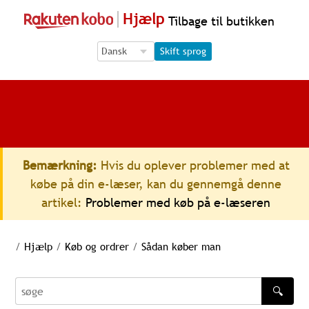
Hjælp
Tilbage til butikken
Language Selection
Language Selection
Skift sprog
Bemærkning:
Hvis du oplever problemer med at
købe på din e-læser, kan du gennemgå denne
artikel:
Problemer med køb på e-læseren
/
Hjælp
/
Køb og ordrer
/
Sådan køber man
🔍
søge