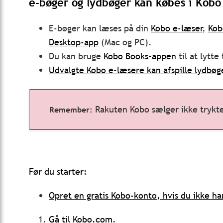
e-bøger og lydbøger kan købes i Kobo
E-bøger kan læses på din
Kobo e-læser
,
Kob
Desktop-app
(Mac og PC).
Du kan
bruge
Kobo Books-appen
til at lytte
Udvalgte Kobo e-læsere kan afspille lydbøg
Rakuten Kobo sælger ikke trykt
Før du starter:
Opret en gratis Kobo-konto, hvis du ikke ha
Gå til
Kobo.com
.