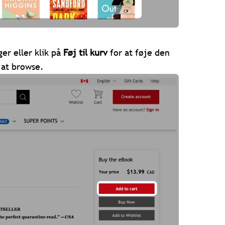
ger eller klik på
Føj til kurv
for at føje den
 at browse.