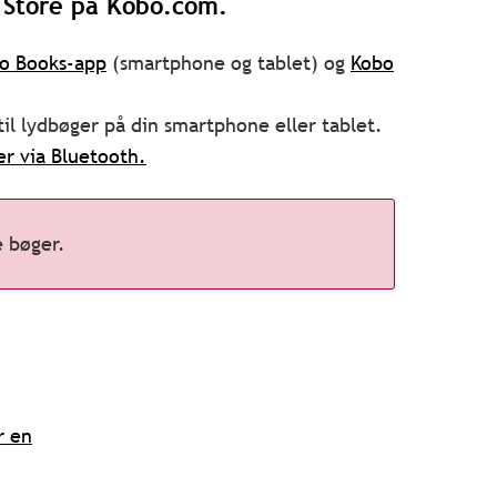
 Store på Kobo.com.
o Books-app
(smartphone og tablet) og
Kobo
 til lydbøger på din smartphone eller tablet.
er via Bluetooth.
e bøger.
r en