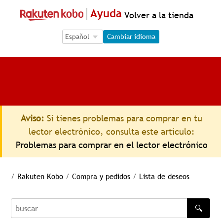
Ayuda
Volver a la tienda
Language Selection
Language Selection
Cambiar idioma
Aviso:
Si tienes problemas para comprar en tu
lector electrónico, consulta este artículo:
Problemas para comprar en el lector electrónico
/
Rakuten Kobo
/
Compra y pedidos
/
Lista de deseos
🔍
buscar