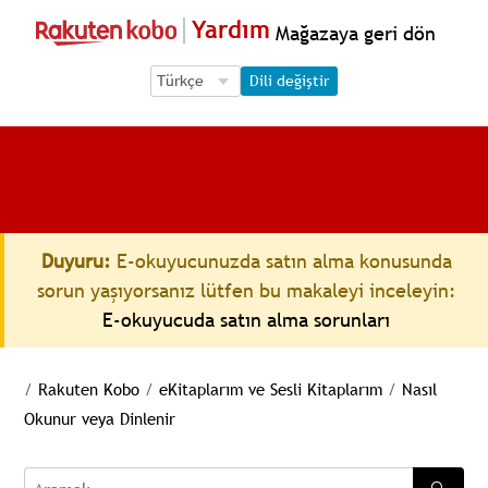
Yardım
Mağazaya geri dön
Language Selection
Language Selection
Dili değiştir
Duyuru:
E-okuyucunuzda satın alma konusunda
sorun yaşıyorsanız lütfen bu makaleyi inceleyin:
E-okuyucuda satın alma sorunları
/
Rakuten Kobo
/
eKitaplarım ve Sesli Kitaplarım
/
Nasıl
Okunur veya Dinlenir