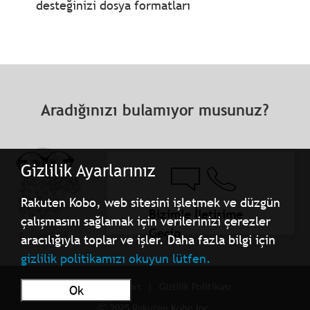
desteğinizi dosya formatları
Aradığınızı bulamıyor musunuz?
Gizlilik Ayarlarınız
Rakuten Kobo, web sitesini işletmek ve düzgün
Bizimle İletişime
çalışmasını sağlamak için verilerinizi çerezler
Geçin
aracılığıyla toplar ve işler. Daha fazla bilgi için
gizlilik politikamızı okuyun lütfen.
Kullanım Şartları
Gizlilik Politikası
Ok
ⓒ 2025 Rakuten Kobo Inc.