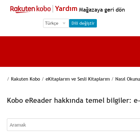
Yardım
Mağazaya geri dön
Language Selection
Language Selection
Dili değiştir
/
Rakuten Kobo
/
eKitaplarım ve Sesli Kitaplarım
/
Nasıl Okunu
Kobo eReader hakkında temel bilgiler: 
Aramak