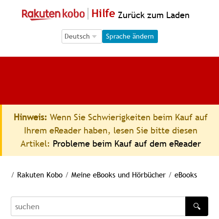
Hilfe
Zurück zum Laden
Language Selection
Language Selection
Sprache ändern
Hinweis:
Wenn Sie Schwierigkeiten beim Kauf auf
Ihrem eReader haben, lesen Sie bitte diesen
Artikel:
Probleme beim Kauf auf dem eReader
/
Rakuten Kobo
/
Meine eBooks und Hörbücher
/
eBooks
🔍
recherche