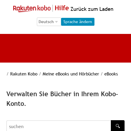
Hilfe
Zurück zum Laden
Language Selection
Language Selection
Sprache ändern
/
Rakuten Kobo
/
Meine eBooks und Hörbücher
/
eBooks
Verwalten Sie Bücher in Ihrem Kobo-
Konto.
🔍
recherche