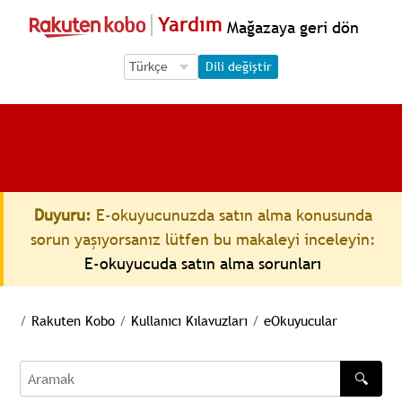
Yardım
Mağazaya geri dön
Language Selection
Language Selection
Dili değiştir
Duyuru:
E-okuyucunuzda satın alma konusunda
sorun yaşıyorsanız lütfen bu makaleyi inceleyin:
E-okuyucuda satın alma sorunları
/
Rakuten Kobo
/
Kullanıcı Kılavuzları
/
eOkuyucular
🔍
Aramak