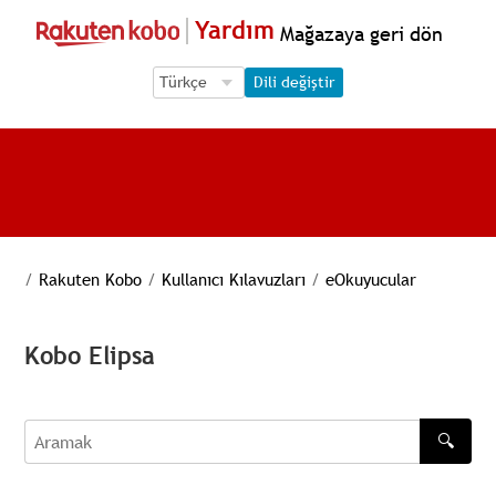
Yardım
Mağazaya geri dön
Language Selection
Language Selection
Dili değiştir
/
Rakuten Kobo
/
Kullanıcı Kılavuzları
/
eOkuyucular
Kobo Elipsa
🔍
Aramak