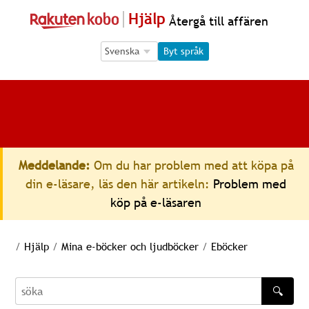
Hjälp
Återgå till affären
Language Selection
Language Selection
Byt språk
Meddelande:
Om du har problem med att köpa på
din e-läsare, läs den här artikeln:
Problem med
köp på e-läsaren
/
Hjälp
/
Mina e-böcker och ljudböcker
/
Eböcker
🔍
söka