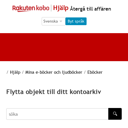
Hjälp
Återgå till affären
Language Selection
Language Selection
Byt språk
/
Hjälp
/
Mina e-böcker och ljudböcker
/
Eböcker
Flytta objekt till ditt kontoarkiv
🔍
söka