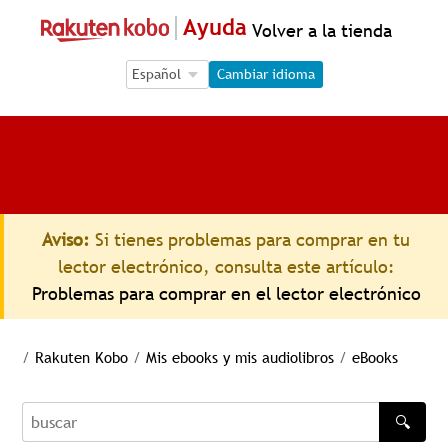
Ayuda
Volver a la tienda
Language Selection
Language Selection
Cambiar idioma
Aviso:
Si tienes problemas para comprar en tu
lector electrónico, consulta este artículo:
Problemas para comprar en el lector electrónico
/
Rakuten Kobo
/
Mis ebooks y mis audiolibros
/
eBooks
🔍
buscar