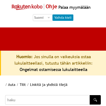
Ohje
Palaa myymälään
Language Selection
Language Selection
Vaihda kieli
Huomio:
Jos sinulla on vaikeuksia ostaa
lukulaitteellasi, tutustu tähän artikkeliin:
Ongelmat ostamisessa lukulaitteella
/
Auta
/
Tilit
/
Linkitä ja yhdistä tilejä
🔍
haku