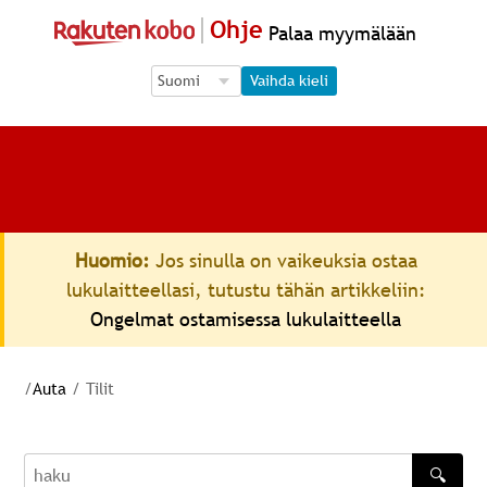
Ohje
Palaa myymälään
Language Selection
Language Selection
Vaihda kieli
Huomio:
Jos sinulla on vaikeuksia ostaa
lukulaitteellasi, tutustu tähän artikkeliin:
Ongelmat ostamisessa lukulaitteella
/
Auta
/
Tilit
🔍