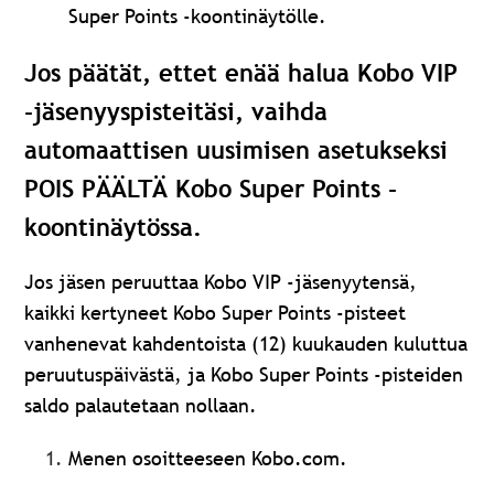
Super Points -koontinäytölle.
Jos päätät, ettet enää halua Kobo VIP
-jäsenyyspisteitäsi, vaihda
automaattisen uusimisen asetukseksi
POIS PÄÄLTÄ Kobo Super Points -
koontinäytössa.
Jos jäsen peruuttaa Kobo VIP ‑jäsenyytensä,
kaikki kertyneet Kobo Super Points ‑pisteet
vanhenevat kahdentoista (12) kuukauden kuluttua
peruutuspäivästä, ja Kobo Super Points ‑pisteiden
saldo palautetaan nollaan.
Menen osoitteeseen Kobo.com.