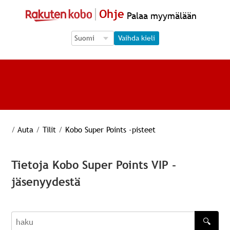
Ohje
Palaa myymälään
Language Selection
Language Selection
Vaihda kieli
/
Auta
/
Tilit
/
Kobo Super Points -pisteet
Tietoja Kobo Super Points VIP -
jäsenyydestä
🔍
haku