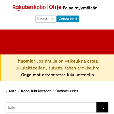
Ohje
Palaa myymälään
Language Selection
Language Selection
Vaihda kieli
Huomio:
Jos sinulla on vaikeuksia ostaa
lukulaitteellasi, tutustu tähän artikkeliin:
Ongelmat ostamisessa lukulaitteella
/
Auta
/
Kobo-lukulaitteet
/
Ominaisuudet
🔍
haku