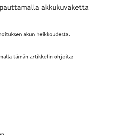
napauttamalla akkukuvaketta
lmoituksen akun heikkoudesta.
alla tämän artikkelin ohjeita:
an.