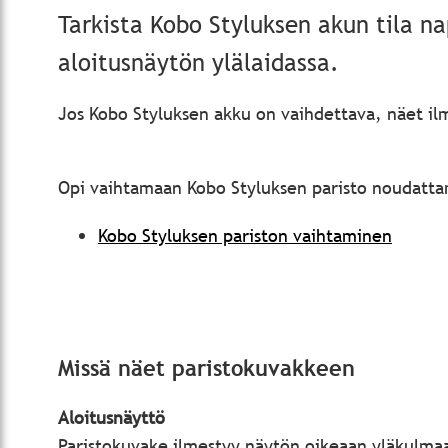
Tarkista Kobo Styluksen akun tila 
aloitusnäytön ylälaidassa.
Jos Kobo Styluksen akku on vaihdettava, näet i
Opi vaihtamaan Kobo Styluksen paristo noudattam
Kobo Styluksen pariston vaihtaminen
Missä näet paristokuvakkeen
Aloitusnäyttö
Paristokuvake ilmestyy näytön oikeaan yläkulma