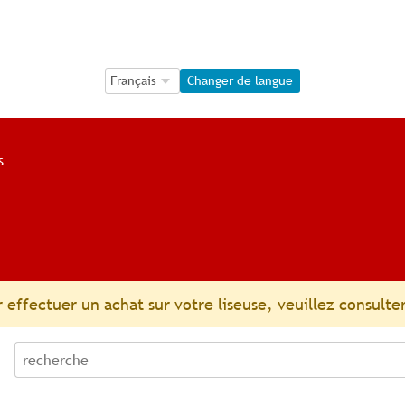
Language Selection
Language Selection
Changer de langue
s
 effectuer un achat sur votre liseuse, veuillez consulter
recherche