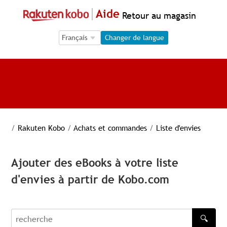
Aide
Retour au magasin
Language Selection
Language Selection
Changer de langue
/
Rakuten Kobo
/
Achats et commandes
/
Liste d'envies
Ajouter des eBooks à votre liste
d'envies à partir de Kobo.com
🔍
recherche