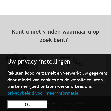
Kunt u niet vinden waarnaar u op
zoek bent?
Uw privacy-instellingen
Neem contact
Rakuten Kobo verzamelt en verwerkt uw gegevens
met ons op
door middel van cookies om de website te laten
werken en goed te laten werken. Lees ons
privacybeleid voor meer informatie.
Gebruiksvoorwaarden
Privacybeleid
Ok
ⓒ 2025 Rakuten Kobo Inc.