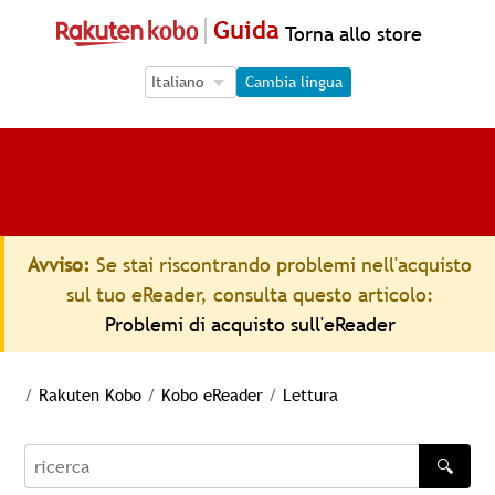
Guida
Torna allo store
Language Selection
Language Selection
Cambia lingua
Avviso:
Se stai riscontrando problemi nell'acquisto
sul tuo eReader, consulta questo articolo:
Problemi di acquisto sull'eReader
/
Rakuten Kobo
/
Kobo eReader
/
Lettura
🔍
recherche