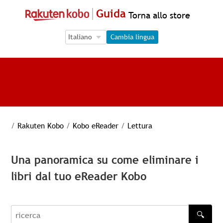
Guida
Torna allo store
Language Selection
Language Selection
Cambia lingua
/
Rakuten Kobo
/
Kobo eReader
/
Lettura
Una panoramica su come eliminare i
libri dal tuo eReader Kobo
🔍
recherche