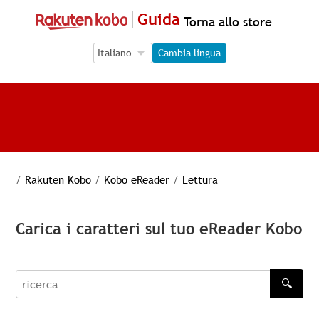
Guida
Torna allo store
Language Selection
Language Selection
Cambia lingua
/
Rakuten Kobo
/
Kobo eReader
/
Lettura
Carica i caratteri sul tuo eReader Kobo
🔍
recherche