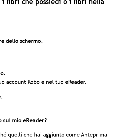
 libri che possiedi o i libri nella
re dello schermo.
bo.
 tuo account Kobo e nel tuo eReader.
e.
do sul mio eReader?
nché quelli che hai aggiunto come Anteprima