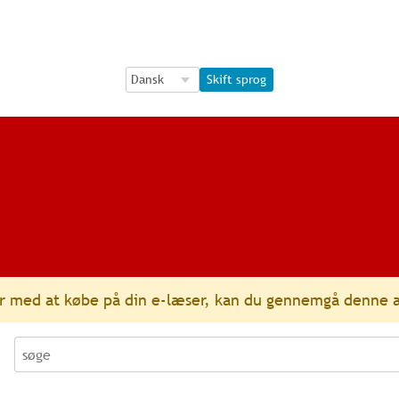
Language Selection
Language Selection
Skift sprog
r med at købe på din e-læser, kan du gennemgå denne a
søge