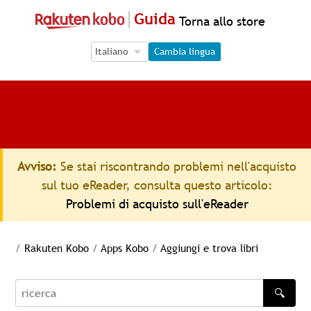
Guida
Torna allo store
Language Selection
Language Selection
Cambia lingua
Avviso:
Se stai riscontrando problemi nell'acquisto
sul tuo eReader, consulta questo articolo:
Problemi di acquisto sull'eReader
/
Rakuten Kobo
/
Apps Kobo
/
Aggiungi e trova libri
🔍
recherche