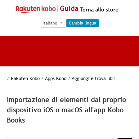
Guida
Torna allo store
Language Selection
Language Selection
Cambia lingua
/
Rakuten Kobo
/
Apps Kobo
/
Aggiungi e trova libri
Importazione di elementi dal proprio
dispositivo iOS o macOS all'app Kobo
Books