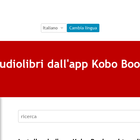
Language Selection
Language Selection
Cambia lingua
diolibri dall'app Kobo Boo
recherche