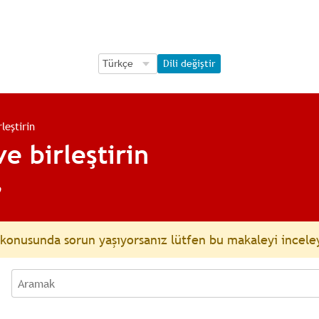
Language Selection
Language Selection
Dili değiştir
rleştirin
ve birleştirin
o
onusunda sorun yaşıyorsanız lütfen bu makaleyi incele
Aramak