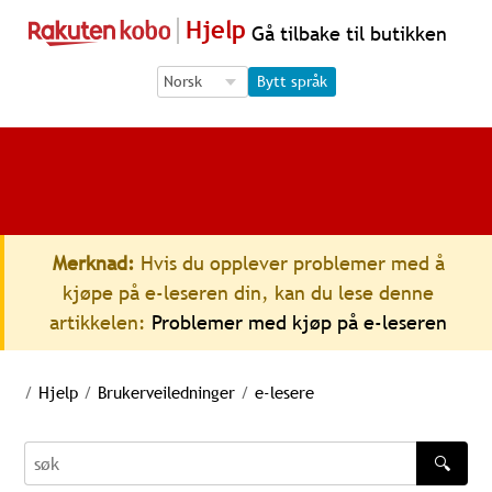
Hjelp
Gå tilbake til butikken
Language Selection
Language Selection
Bytt språk
Merknad:
Hvis du opplever problemer med å
kjøpe på e-leseren din, kan du lese denne
artikkelen:
Problemer med kjøp på e-leseren
/
Hjelp
/
Brukerveiledninger
/
e-lesere
🔍
søk