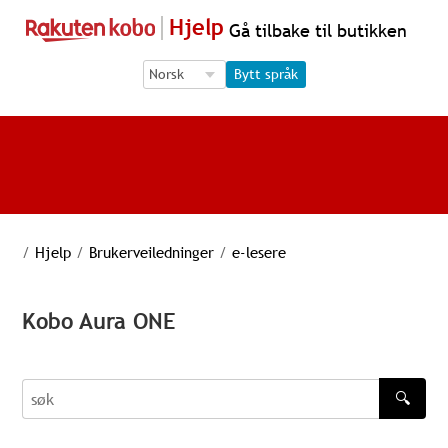
Hjelp
Gå tilbake til butikken
Language Selection
Language Selection
Bytt språk
/
Hjelp
/
Brukerveiledninger
/
e-lesere
Kobo Aura ONE
🔍
søk