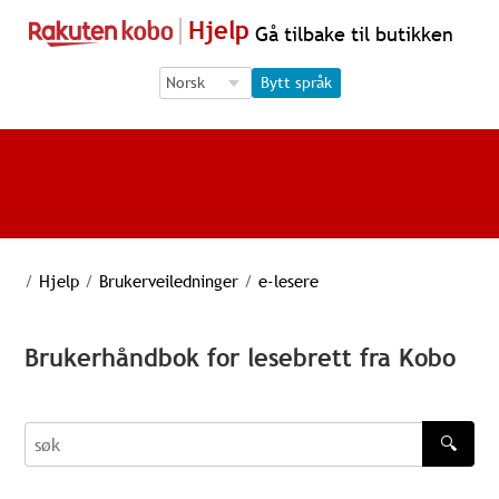
Hjelp
Gå tilbake til butikken
Language Selection
Language Selection
Bytt språk
/
Hjelp
/
Brukerveiledninger
/
e-lesere
Brukerhåndbok for lesebrett fra Kobo
🔍
søk