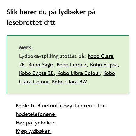
Slik hører du på
l
ydbøker
på
lesebrettet ditt
Merk:
Lydbokavspilling støttes på:
Kobo Clara
2E
,
Kobo Sage
,
Kobo Libra 2
,
Kobo Elipsa,
Kobo Elipsa 2E,
Kobo Libra Colour
,
Kobo
Clara Colour
,
Kobo Clara BW
.
Koble til Bluetooth-høyttaleren eller -
hodetelefonene
Hør på lydbøker
Kjøp lydbøker