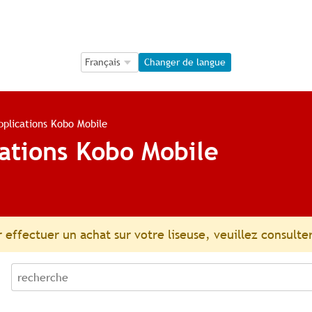
Language Selection
Language Selection
Changer de langue
applications Kobo Mobile
cations Kobo Mobile
 effectuer un achat sur votre liseuse, veuillez consulter
recherche